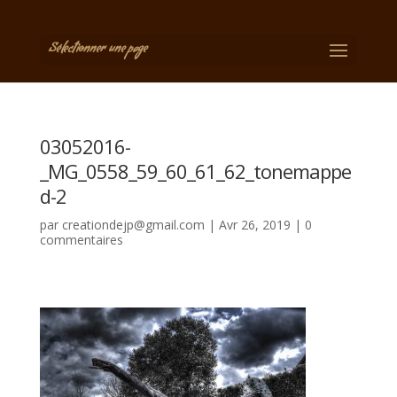
Sélectionner une page
03052016-
_MG_0558_59_60_61_62_tonemappe
d-2
par
creationdejp@gmail.com
|
Avr 26, 2019
|
0
commentaires