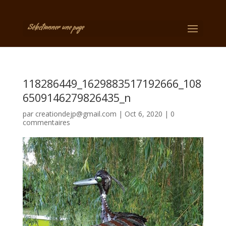
Sélectionner une page
118286449_1629883517192666_108
6509146279826435_n
par
creationdejp@gmail.com
|
Oct 6, 2020
|
0
commentaires