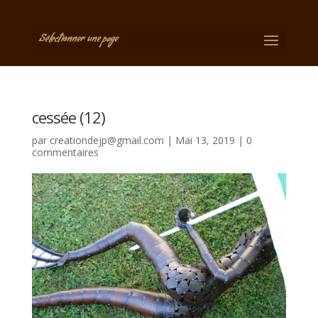
Sélectionner une page
cessée (12)
par
creationdejp@gmail.com
|
Mai 13, 2019
|
0
commentaires