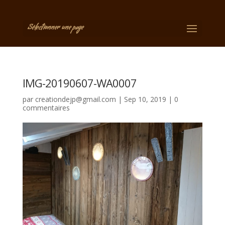
Sélectionner une page
IMG-20190607-WA0007
par
creationdejp@gmail.com
|
Sep 10, 2019
|
0
commentaires